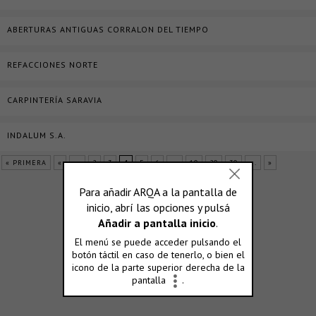
ABERTURAS ANTIGUAS CORRALON DEL TIEMPO
REFACCIONES NORTE
CARPINTERÍA SARAVIA
INDALUM S.A.
« PRIMERA
«
...
2
3
4
5
6
...
10
20
30
...
»