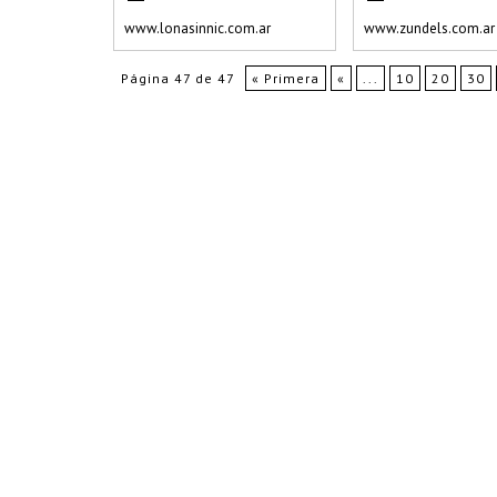
www.lonasinnic.com.ar
www.zundels.com.ar
Página 47 de 47
« Primera
«
...
10
20
30