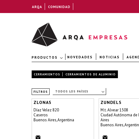
ARQA
COMUNIDAD
NOVEDADES
NOTICIAS
AGEN
PRODUCTOS
CERRAMIENTOS
CERRAMIENTOS DE ALUMINIO
TODOS LOS PAÍSES
FILTROS
ZLONAS
ZUNDELS
Díaz Velez 820
M.t. Alvear 1508
Caseros
Ciudad Autónoma de
Buenos Aires,Argentina
Aires
Buenos Aires,Argenti