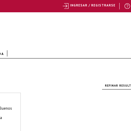
INGRESAR / REGISTRARSE
DA
REFINAR RESUL
 Buenos
na