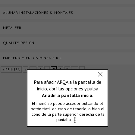
ALUMAR INSTALACIONES & MONTAJES
METALFER
QUALITY DESIGN
EMPRENDIMIENTOS MINSK S.R.L.
« PRIMERA
«
...
5
6
7
8
9
...
»