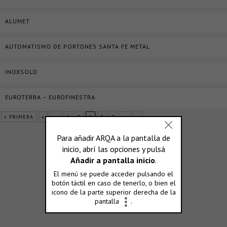
ALUMET
AUTOMATISMO DE PORTONES SANTA FE METAL
INOXSOLD
EUROTERRA – EUROFINESTRA
« PRIMERA
«
...
4
5
6
7
8
...
»