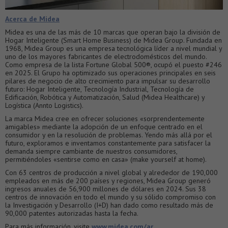
Acerca de Midea
Midea es una de las más de 10 marcas que operan bajo la división de
Hogar Inteligente (Smart Home Business) de Midea Group. Fundada en
1968, Midea Group es una empresa tecnológica líder a nivel mundial y
uno de los mayores fabricantes de electrodomésticos del mundo.
Como empresa de la lista Fortune Global 500®, ocupó el puesto #246
en 2025. El Grupo ha optimizado sus operaciones principales en seis
pilares de negocio de alto crecimiento para impulsar su desarrollo
futuro: Hogar Inteligente, Tecnología Industrial, Tecnología de
Edificación, Robótica y Automatización, Salud (Midea Healthcare) y
Logística (Annto Logistics).
La marca Midea cree en ofrecer soluciones «sorprendentemente
amigables» mediante la adopción de un enfoque centrado en el
consumidor y en la resolución de problemas. Yendo más allá por el
futuro, exploramos e inventamos constantemente para satisfacer la
demanda siempre cambiante de nuestros consumidores,
permitiéndoles «sentirse como en casa» (make yourself at home).
Con 63 centros de producción a nivel global y alrededor de 190,000
empleados en más de 200 países y regiones, Midea Group generó
ingresos anuales de 56,900 millones de dólares en 2024. Sus 38
centros de innovación en todo el mundo y su sólido compromiso con
la Investigación y Desarrollo (I+D) han dado como resultado más de
90,000 patentes autorizadas hasta la fecha.
Para más información, visite
www.midea.com/ar