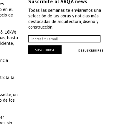
Suscribite al ARQA news
 es
o en el
Todas las semanas te enviaremos una
ocio de
selección de las obras y noticias más
destacadas de arquitectura, diseño y
construcción.
4 & 16kW)
más, hasta
ciente,
SUSCRIBIRSE
DESUSCRIBIRSE
encia
trola la
ssette, un
o de los
ser
nes sin