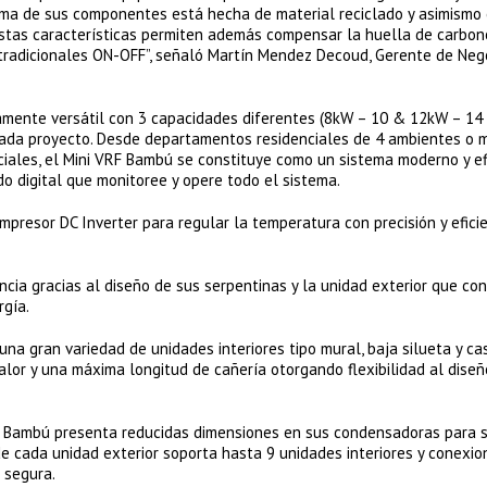
ima de sus componentes está hecha de material reciclado y asimismo
. Estas características permiten además compensar la huella de carbon
 tradicionales ON-OFF”, señaló Martín Mendez Decoud, Gerente de Neg
amente versátil con 3 capacidades diferentes (8kW – 10 & 12kW – 1
cada proyecto. Desde departamentos residenciales de 4 ambientes o 
iales, el Mini VRF Bambú se constituye como un sistema moderno y efi
do digital que monitoree y opere todo el sistema.
mpresor DC Inverter para regular la temperatura con precisión y efici
ncia gracias al diseño de sus serpentinas y la unidad exterior que con
rgía.
una gran variedad de unidades interiores tipo mural, baja silueta y ca
lor y una máxima longitud de cañería otorgando flexibilidad al diseñ
RF Bambú presenta reducidas dimensiones en sus condensadoras para 
e cada unidad exterior soporta hasta 9 unidades interiores y conexio
 segura.