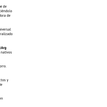
er
de
tiéndolo
dora de
niversal
tralizado
tArg
 nativos
orro.
ctos y
de
en