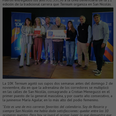
Fueron entregados los $60.932.557,50 a la ONG beneficiaria de la 21°
edición de la tradicional carrera que Ternium organiza en San Nicolás.
La 10K Ternium agotó sus cupos dos semanas antes del domingo 2 de
noviembre, día en que la adrenalina de los corredores se multiplicó
en las calles de San Nicolás, consagrando a Cristian Meneguzzi en el
primer puesto de la general masculina, y por cuarto año consecutivo, a
la juninense María Aguilar, en lo más alto del podio femenino.
“
Esta es una de mis carreras favoritas del calendario. Soy de Rosario y
siempre San Nicolás me había dado satisfacciones: quedar entre los 10
primeros puestos. Pero hoy se logró el primer lugar, lo que demuestra que