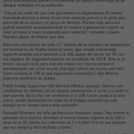
lleva adelante.Este jueves 6 noviembre se realizó la entrega de un
cheque simbólico en la institución.
“
Esto es un sueño del que creo que todavía no despertamos. El camino
transitado empieza a tomar forma más concreta gracias a la gente que
participó de la carrera y al apoyo de Ternium. Muchas más personas
podrán encontrar acompañamiento en nuestra organización a partir de
tener un espacio mejor preparado para recibirlos
”, comentó Luciano
Morello, titular de Manos que dan.
Entre los corredores de esta 21° edición de la maratón, se destacaron
los bomberos de Planta General Savio, que venían entrenando
específicamente para sumarse a la 10K, luego de correr los 3K con
sus equipos de seguridad puestos en la edición de 2024. “
Esta es la
tercera vez que corro, pero este año mejoré mis marcas porque el
entrenamiento nos sirvió mucho. Este logro ahora nos motiva aún más.
Como siempre, la 10K es una experiencia maravillosa
”, dijo Alberto
Guevara, bombero de planta.
Pablo Avetta, Supervisor del Servicio Médico, agregó: “
Hace un año
cambiamos los hábitos con mi esposa, comenzamos a correr y a sentir lo
bien que nos hacía. Hoy nos animamos a la 10K. Correr ayuda a la vida
diaria: puedo desempeñarme mejor en el trabajo, sentirme con más
energía en mi tiempo libre y más saludable
”.
Facundo Silvestre, de Jefe de Recursos Humanos, contó: “
hoy éramos 8
personas de la familia corriendo al mismo tiempo, algunos en la 10K y
otros en la 3K. ¡Hasta mis sobrinitos de 1 y 4 años! Esta es una jornada
que nos integra y hace disfrutar a todos
”.