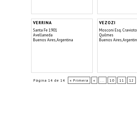
VERRINA
VEZOZI
Santa Fe 1901
Mosconi Esq. Cravioto
Avellaneda
Quilmes
Buenos Aires,Argentina
Buenos Aires,Argenti
Página 14 de 14
« Primera
«
...
10
11
12