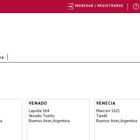
INGRESAR / REGISTRARSE
DA
VENADO
VENECIA
Laprida 564
Marconi 1621
Venado Tuerto
Tandil
na
Buenos Aires,Argentina
Buenos Aires,Argentina