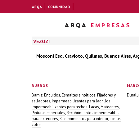
ARQA
COMUNIDAD
VEZOZI
Mosconi Esq. Cravioto, Quilmes, Buenos Aires, Ar
RUBROS
MARC
Barniz
,
Enduidos
,
Esmaltes sintéticos
,
Fijadores y
Duralu
selladores
,
Impermeabilizantes para ladrillos
,
Impermeabilizantes para techos
,
Lacas
,
Mateantes
,
Pinturas especiales
,
Recubrimientos impermeables
para exteriores
,
Recubrimientos para interior
,
Tintas
color