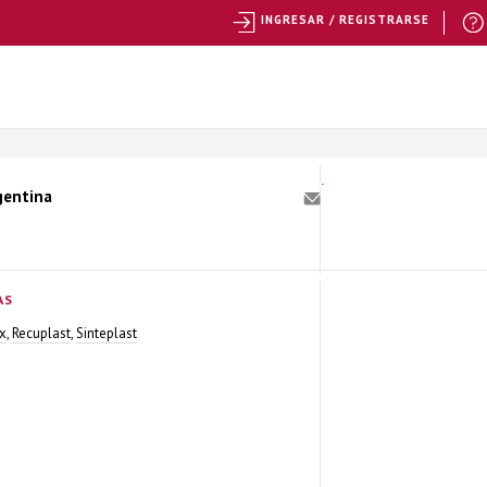
INGRESAR / REGISTRARSE
gentina
AS
x
,
Recuplast
,
Sinteplast