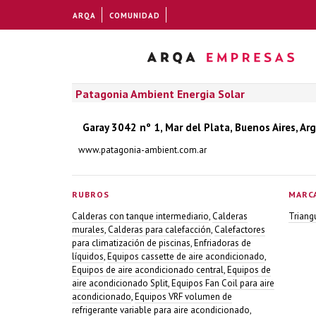
ARQA
COMUNIDAD
Patagonia Ambient Energia Solar
Garay 3042 nº 1, Mar del Plata, Buenos Aires, Ar
www.patagonia-ambient.com.ar
RUBROS
MARC
Calderas con tanque intermediario
,
Calderas
Triang
murales
,
Calderas para calefacción
,
Calefactores
para climatización de piscinas
,
Enfriadoras de
líquidos
,
Equipos cassette de aire acondicionado
,
Equipos de aire acondicionado central
,
Equipos de
aire acondicionado Split
,
Equipos Fan Coil para aire
acondicionado
,
Equipos VRF volumen de
refrigerante variable para aire acondicionado
,