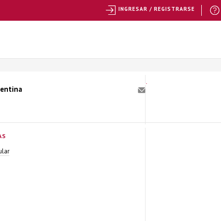
INGRESAR / REGISTRARSE
gentina
AS
ular