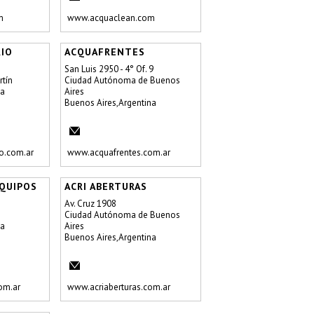
m
www.acquaclean.com
RIO
ACQUAFRENTES
San Luis 2950 - 4° Of. 9
rtín
Ciudad Autónoma de Buenos
na
Aires
Buenos Aires,Argentina
o.com.ar
www.acquafrentes.com.ar
QUIPOS
ACRI ABERTURAS
Av. Cruz 1908
Ciudad Autónoma de Buenos
na
Aires
Buenos Aires,Argentina
om.ar
www.acriaberturas.com.ar