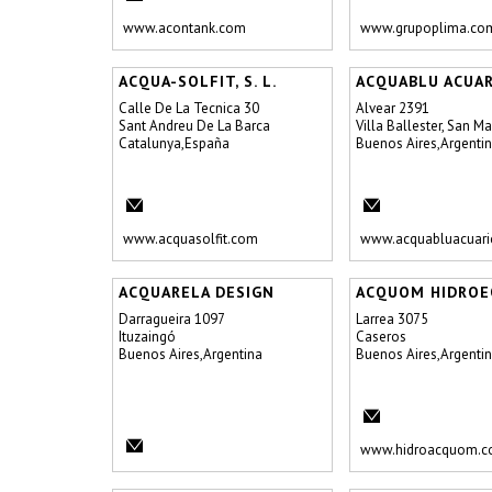
www.acontank.com
www.grupoplima.co
ACQUA-SOLFIT, S. L.
ACQUABLU ACUA
Calle De La Tecnica 30
Alvear 2391
Sant Andreu De La Barca
Villa Ballester, San Ma
Catalunya,España
Buenos Aires,Argenti
www.acquasolfit.com
www.acquabluacuari
ACQUARELA DESIGN
ACQUOM HIDROE
Darragueira 1097
Larrea 3075
Ituzaingó
Caseros
Buenos Aires,Argentina
Buenos Aires,Argenti
www.hidroacquom.c