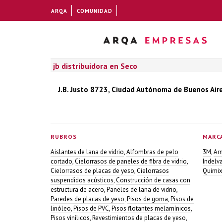
ARQA
COMUNIDAD
jb distribuidora en Seco
J.B. Justo 8723, Ciudad Autónoma de Buenos Aire
RUBROS
MARC
Aislantes de lana de vidrio
,
Alfombras de pelo
3M
,
Ar
cortado
,
Cielorrasos de paneles de fibra de vidrio
,
Indelv
Cielorrasos de placas de yeso
,
Cielorrasos
Quimi
suspendidos acústicos
,
Construcción de casas con
estructura de acero
,
Paneles de lana de vidrio
,
Paredes de placas de yeso
,
Pisos de goma
,
Pisos de
linóleo
,
Pisos de PVC
,
Pisos flotantes melamínicos
,
Pisos vinílicos
,
Revestimientos de placas de yeso
,