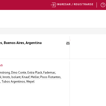
INGRESAR / REGISTRARSE
s, Buenos Aires, Argentina
AS
mstrong
,
Dino Conte
,
Extra Plack
,
Fademac
,
al
,
Inrots
,
Isolant
,
Knauf
,
Meller
,
Pisos Flotantes
,
x
,
Tubos Argentinos
,
Wepel