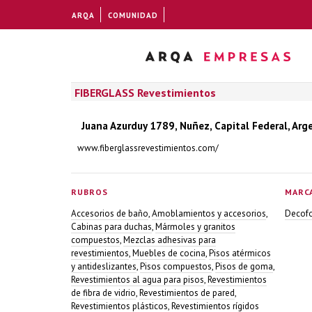
ARQA
COMUNIDAD
FIBERGLASS Revestimientos
Juana Azurduy 1789, Nuñez, Capital Federal, Arg
www.fiberglassrevestimientos.com/
RUBROS
MARC
Accesorios de baño
,
Amoblamientos y accesorios
,
Decof
Cabinas para duchas
,
Mármoles y granitos
compuestos
,
Mezclas adhesivas para
revestimientos
,
Muebles de cocina
,
Pisos atérmicos
y antideslizantes
,
Pisos compuestos
,
Pisos de goma
,
Revestimientos al agua para pisos
,
Revestimientos
de fibra de vidrio
,
Revestimientos de pared
,
Revestimientos plásticos
,
Revestimientos rígidos