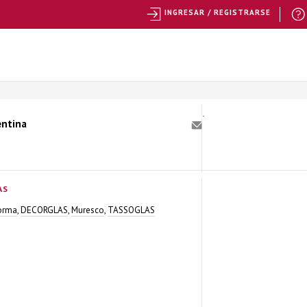
INGRESAR / REGISTRARSE
entina
AS
orma
,
DECORGLAS
,
Muresco
,
TASSOGLAS