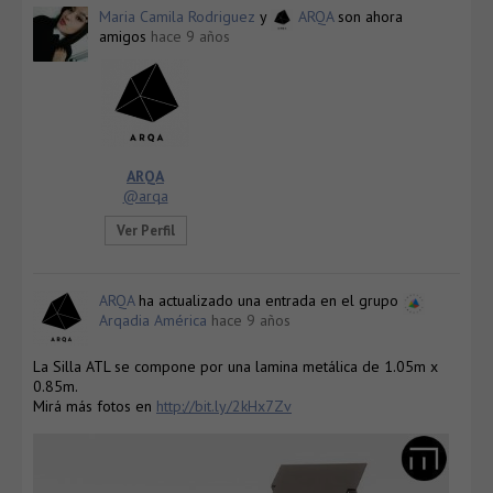
Maria Camila Rodriguez
y
ARQA
son ahora
amigos
hace 9 años
ARQA
@arqa
Ver Perfil
ARQA
ha actualizado una entrada en el grupo
Arqadia América
hace 9 años
La Silla ATL se compone por una lamina metálica de 1.05m x
0.85m.
Mirá más fotos en
http://bit.ly/2kHx7Zv