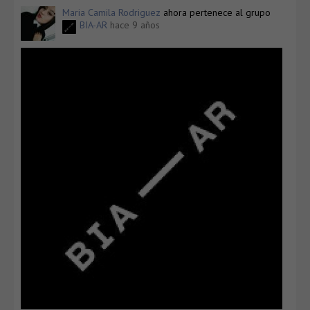
Maria Camila Rodriguez
ahora pertenece al grupo
BIA-AR
hace 9 años