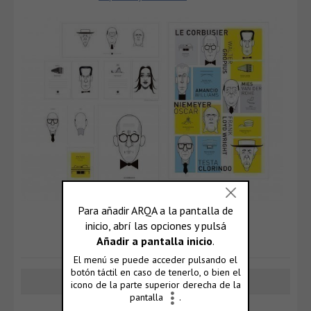
yendyhc
respondió
hace 7 años, 7 meses
super
Cargar más