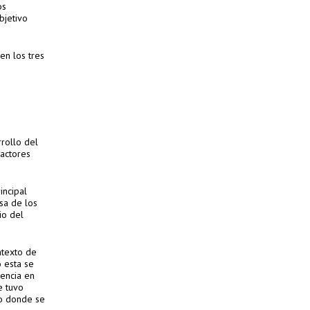
os
bjetivo
en los tres
rrollo del
 actores
rincipal
usa de los
io del
ntexto de
 esta se
dencia en
e tuvo
mo donde se