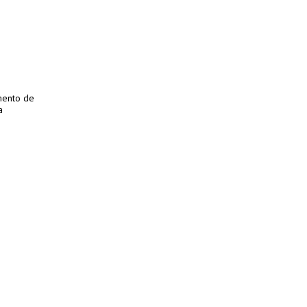
mento de
a