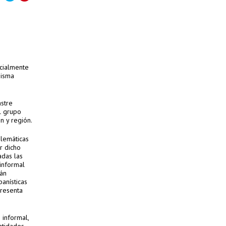
icialmente
misma
astre
l grupo
n y región.
lemáticas
r dicho
adas las
 informal
tán
anísticas
presenta
 informal,