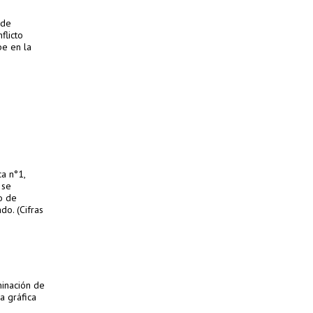
 de
flicto
be en la
a n°1,
 se
o de
do. (Cifras
minación de
a gráfica