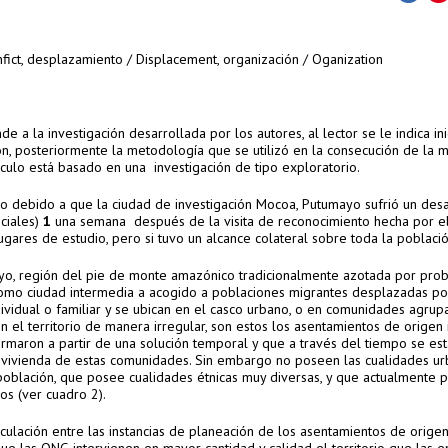
nfict, desplazamiento / Displacement, organización / Oganization
de a la investigación desarrollada por los autores, al lector se le indica in
ión, posteriormente la metodología que se utilizó en la consecución de la 
tículo está basado en una investigación de tipo exploratorio.
ado debido a que la ciudad de investigación Mocoa, Putumayo sufrió un des
iciales)
1
una semana después de la visita de reconocimiento hecha por e
gares de estudio, pero si tuvo un alcance colateral sobre toda la població
yo, región del pie de monte amazónico tradicionalmente azotada por prob
, Como ciudad intermedia a acogido a poblaciones migrantes desplazadas po
dividual o familiar y se ubican en el casco urbano, o en comunidades agrup
en el territorio de manera irregular, son estos los asentamientos de origen
ormaron a partir de una solución temporal y que a través del tiempo se es
 vivienda de estas comunidades. Sin embargo no poseen las cualidades urb
población, que posee cualidades étnicas muy diversas, y que actualmente 
os (ver cuadro 2).
iculación entre las instancias de planeación de los asentamientos de origen