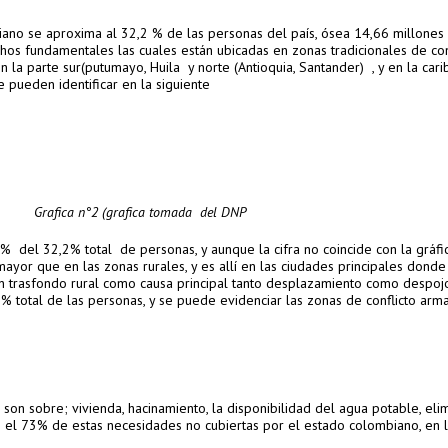
iano se aproxima al 32,2 % de las personas del país, ósea 14,66 millones
hos fundamentales las cuales están ubicadas en zonas tradicionales de con
 la parte sur(putumayo, Huila y norte (Antioquia, Santander) , y en la cari
e pueden identificar en la siguiente
ica n°2 (grafica tomada del DNP
% del 32,2% total de personas, y aunque la cifra no coincide con la gráfic
ayor que en las zonas rurales, y es allí en las ciudades principales donde
un trasfondo rural como causa principal tanto desplazamiento como despoj
2% total de las personas, y se puede evidenciar las zonas de conflicto arma
 son sobre; vivienda, hacinamiento, la disponibilidad del agua potable, eli
 el 73% de estas necesidades no cubiertas por el estado colombiano, en l