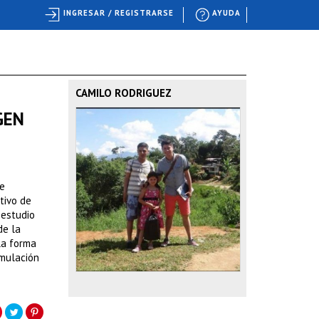
INGRESAR / REGISTRARSE
AYUDA
CAMILO RODRIGUEZ
GEN
de
tivo de
 estudio
de la
la forma
rmulación