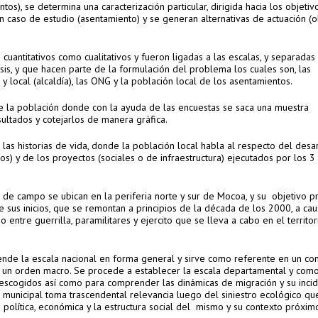
tos), se determina una caracterización particular, dirigida hacia los objetiv
 caso de estudio (asentamiento) y se generan alternativas de actuación (o
uantitativos como cualitativos y fueron ligadas a las escalas, y separadas 
sis, y que hacen parte de la formulación del problema los cuales son, las
local (alcaldía), las ONG y la población local de los asentamientos.
de la población donde con la ayuda de las encuestas se saca una muestra
sultados y cotejarlos de manera gráfica.
 las historias de vida, donde la población local habla al respecto del desa
s) y de los proyectos (sociales o de infraestructura) ejecutados por los 3
a de campo se ubican en la periferia norte y sur de Mocoa, y su objetivo p
sde sus inicios, que se remontan a principios de la década de los 2000, a ca
tre guerrilla, paramilitares y ejercito que se lleva a cabo en el territor
nde la escala nacional en forma general y sirve como referente en un co
n un orden macro. Se procede a establecer la escala departamental y como
s escogidos así como para comprender las dinámicas de migración y su inci
 municipal toma trascendental relevancia luego del siniestro ecológico qu
d política, económica y la estructura social del mismo y su contexto próxi