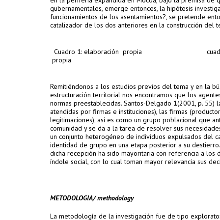
en la periferia expandida en Mocoa, bajo la premisa de q
gubernamentales, emerge entonces, la hipótesis investigat
funcionamientos de los asentamientos?, se pretende entonc
catalizador de los dos anteriores en la construcción del 
Cuadro 1: elaboración propia cuadro2: 
pr
Remitiéndonos a los estudios previos del tema y en la b
estructuración territorial nos encontramos que los agentes 
normas preestablecidas. Santos-Delgado
1
(2001, p. 55)
atendidas por firmas e instituciones), las firmas (producto
legitimaciones), así es como un grupo poblacional que ant
comunidad y se da a la tarea de resolver sus necesidade
un conjunto heterogéneo de individuos expulsados del ca
identidad de grupo en una etapa posterior a su destierro
dicha recepción ha sido mayoritaria con referencia a lo
índole social, con lo cual toman mayor relevancia sus dec
METODOLOGIA/ methodology
La metodología de la investigación fue de tipo explorator