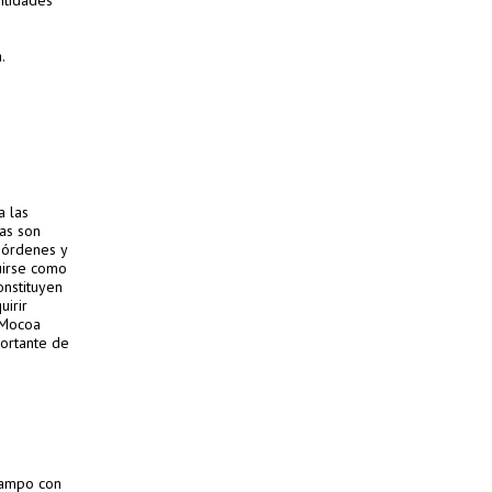
ntidades
o
.
ia
a las
as son
, órdenes y
tuirse como
onstituyen
uirir
e Mocoa
portante de
 campo con