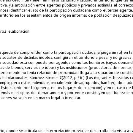
ue las ONG intervienen en mayor cantidad y calidad el territorio que las e
iva, ¿la articulación entre agentes públicos y privados estimula el correct
es identificar el rol de la participación ciudadana como el tercer agente,
territorio en los asentamientos de origen informal de población desplazada
elaboración
op
úsqueda de comprender como la participación ciudadana juega un rol en la
sociales de distintas índoles, configuran el territorio a pesar y no gracias 
 la sociedad está compuesta por agentes como los hombres (cuyas demand
ras de bienes, servicios e ideas) y las instituciones (productoras de normas
eriormente no tenía relación de proximidad llega a la situación de consti
s habitacionales, Sánchez-Steiner
2
(2012, p.36 ) (Los migrantes forzados c
mpo; pero estos individuos, inicialmente desagrupados, han llegado a adq
. Esto sucede por lo general en los lugares de recepción) y en el caso d
s demás municipios del departamento y por ende constituyen una fuerza im
isiones ya sean en un marco legal o irregular.
io, donde se articula una interpretación previa, se desarrolla una visita a