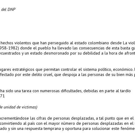
a del DNP
hechos violentos que han perseguido al estado colombiano desde La viol
(1958-1982) donde el pueblo ha llevado las consecuencias de esta basta g
secuestrados y un estado desmoronado por su debilidad a la hora de afront
lugares estratégicos que permitan controlar el sistema político, económico.
afectado por este delito cruel, que despoja a las personas de su bien más 
ha sido una tarea con numerosas dificultades, debidas en parte al tardío
p71
de unidad de victimas)
incrementándose las cifras de personas desplazadas, a tal punto que en e
p71 convirtiendo al país con el mayor número de personas desplazadas en el
tado y sin una respuesta temprana y oportuna para solucionar este fenóme