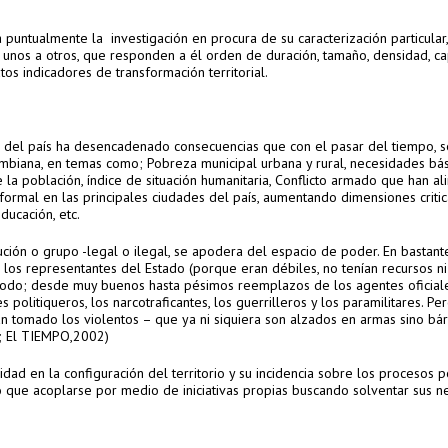
a puntualmente la investigación en procura de su caracterización particular
de unos a otros, que responden a él orden de duración, tamaño, densidad, c
os indicadores de transformación territorial.
s del país ha desencadenado consecuencias que con el pasar del tiempo, s
mbiana, en temas como; Pobreza municipal urbana y rural, necesidades bás
 la población, índice de situación humanitaria, Conflicto armado que han a
ormal en las principales ciudades del país, aumentando dimensiones criti
ducación, etc.
ución o grupo -legal o ilegal, se apodera del espacio de poder. En bastante
los representantes del Estado (porque eran débiles, no tenían recursos ni
 todo; desde muy buenos hasta pésimos reemplazos de los agentes oficiale
 politiqueros, los narcotraficantes, los guerrilleros y los paramilitares. Pe
an tomado los violentos – que ya ni siquiera son alzados en armas sino bá
o; El TIEMPO,2002)
ad en la configuración del territorio y su incidencia sobre los procesos po
do que acoplarse por medio de iniciativas propias buscando solventar sus 