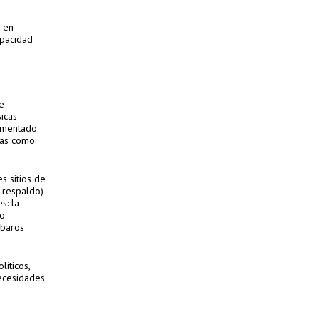
, en
apacidad
e
icas
limentado
cas como:
s sitios de
 respaldo)
s: la
ro
rbaros
líticos,
necesidades