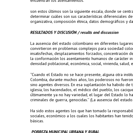
encuentran los asentamientos.
son estos últimos son la siguiente escala, donde se centr
determinar cuáles son sus características diferenciales 
organizativa, composición étnica, datos demográficos y dat
RESULTADOS Y DISCUSIÓN / results and discussion
La ausencia del estado colombiano en diferentes lugare
convirtieron en problemas complejos para sociedad colo
insatisfechas, desplazamientos forzados, concentración de
la conformación los asentamiento humanos de carácter inf
densidad poblacional, económica, social, vivienda, salud, e
‘’Cuando el Estado no se hace presente, alguna otra instit
Colombia, durante muchos años, los poderosos no fueron 
sino agentes diversos. En esa suplantación ha habido de
iglesia, los hacendados, el médico del pueblo, los caciques
últimamente ya no hay variedad, el lugar del Estado lo h
criminales de guerra, genocidas.’’ (La ausencia del estad
Ha sido estos agentes los que han tomado la responsabilid
sociales, económico a los cuales los habitantes han teni
básicas.
POBREZA MUNICIPAL URBANA Y RURAL