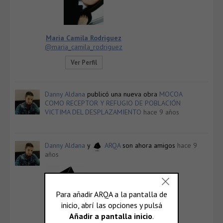
Maria Camila Rodriguez
@maria_camila_rodriguez
Ver Perfil
Danny Aldana
publicó una nueva obra
MOCOA
COMO RECEPTOR Y REFUGIO DE POBLACIÓN
VICTIMA DEL DESPLAZAMIENTO
hace 9 años
Danny Aldana
y
ARQA
son ahora amigos
hace 9
años
ARQA