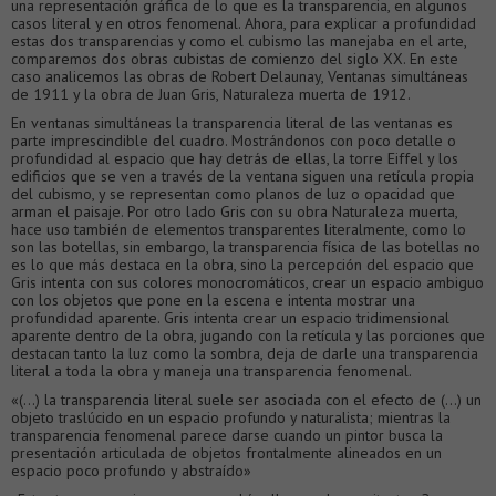
una representación gráfica de lo que es la transparencia, en algunos
casos literal y en otros fenomenal. Ahora, para explicar a profundidad
estas dos transparencias y como el cubismo las manejaba en el arte,
comparemos dos obras cubistas de comienzo del siglo XX. En este
caso analicemos las obras de Robert Delaunay, Ventanas simultáneas
de 1911 y la obra de Juan Gris, Naturaleza muerta de 1912.
En ventanas simultáneas la transparencia literal de las ventanas es
parte imprescindible del cuadro. Mostrándonos con poco detalle o
profundidad al espacio que hay detrás de ellas, la torre Eiffel y los
edificios que se ven a través de la ventana siguen una retícula propia
del cubismo, y se representan como planos de luz o opacidad que
arman el paisaje. Por otro lado Gris con su obra Naturaleza muerta,
hace uso también de elementos transparentes literalmente, como lo
son las botellas, sin embargo, la transparencia física de las botellas no
es lo que más destaca en la obra, sino la percepción del espacio que
Gris intenta con sus colores monocromáticos, crear un espacio ambiguo
con los objetos que pone en la escena e intenta mostrar una
profundidad aparente. Gris intenta crear un espacio tridimensional
aparente dentro de la obra, jugando con la retícula y las porciones que
destacan tanto la luz como la sombra, deja de darle una transparencia
literal a toda la obra y maneja una transparencia fenomenal.
«(…) la transparencia literal suele ser asociada con el efecto de (…) un
objeto traslúcido en un espacio profundo y naturalista; mientras la
transparencia fenomenal parece darse cuando un pintor busca la
presentación articulada de objetos frontalmente alineados en un
espacio poco profundo y abstraído»