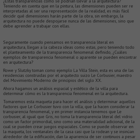
¿Estas transparencias como se podrían llevar a la arquitectura?
Teniendo en cuenta que en la pintura, las dimensiones pueden ser re
interpretadas al ser una representación de la realidad, es más fácil
decidir qué dimensiones harán parte de la obra, sin embargo, la
arquitectura no puede despojarse nunca de las dimensiones, sino que
debe aprender a trabajar con ellas.
Seguramente cuando pensamos en transparencia literal en
arquitectura, llegan a la cabeza ideas como estas, pero teniendo todo
el planteamiento de la transparencia fenomenal definido, ¿Cuáles
ejemplos de transparencia fenomenal o aparente se pueden encontrar
en arquitectura?
Rowe y Slutzky toman como ejemplo La Villa Stein, esta es una de las
residencias construidas por el arquitecto suizo Le Corbusier, maestro
del Movimiento Moderno de principios del siglo XX.
Ahora hagamos un análisis espacial y estético de la villa para
determinar cómo es la transparencia fenomenal en la arquitectura.
Tomaremos esta maqueta para hacer el análisis y determinar aquellos
factores que Le Corbusier tuvo con la villa, que la hacen considerar la
transparencia fenomenal, y en primer instancia tenemos que Le
corbusier, al igual que Gris, no toma la transparencia literal del vidrio
como un factor primordial, sino como una materialidad adicional, de la
cual se pueden crear juegos espaciales. Como se puede observar en
la maqueta, los ventanales de la casa casi que la rodean y se insinúan
alrededor de la edificación, dan la apariencia de ser continuos a pesar