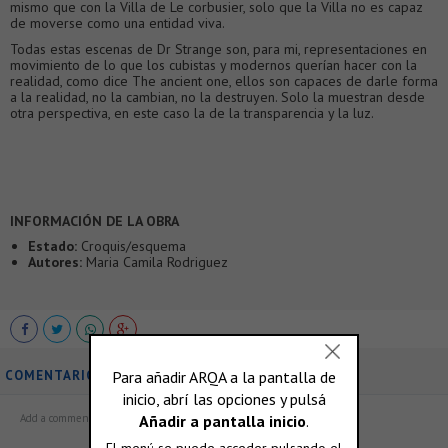
mismo que con la Villa de Le corbusier, solo que la Villa no es capaz
de moverse como una entidad viva.
Todas estas escenas de Dr Strange son, para mi, representaciones en
movimiento de lo que los cubistas y modernos querían hacer con la
realidad, como dice The ancient one, ellos son capaces de darle forma
a la realidad, no la cambian, no la destruyen. Solo la muestran desde
otra perspectiva, en este caso la de la transparencia y la luz.
INFORMACIÓN DE LA OBRA
Estado:
Croquis/esquema
Autores:
Maria Camila Rodriguez
COMENTARIOS