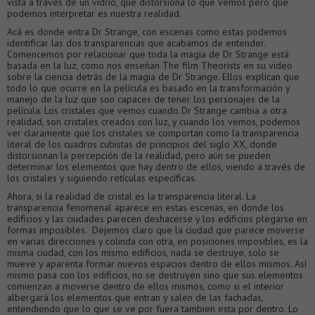
vista a través de un vidrio, que distorsiona lo que vemos pero que
podemos interpretar es nuestra realidad.
Acá es donde entra Dr Strange, con escenas como estas podemos
identificar las dos transparencias que acabamos de entender.
Comencemos por relacionar que toda la magia de Dr Strange está
basada en la luz, como nos enseñan The film Theorists en su video
sobre la ciencia detrás de la magia de Dr Strange. Ellos explican que
todo lo que ocurre en la película es basado en la transformación y
manejo de la luz que son capaces de tener los personajes de la
película. Los cristales que vemos cuando Dr Strange cambia a otra
realidad, son cristales creados con luz, y cuando los vemos, podemos
ver claramente que los cristales se comportan como la transparencia
literal de los cuadros cubistas de principios del siglo XX, donde
distorsionan la percepción de la realidad, pero aún se pueden
determinar los elementos que hay dentro de ellos, viendo a través de
los cristales y siguiendo retículas específicas.
Ahora, si la realidad de cristal es la transparencia literal. La
transparencia fenomenal aparece en estas escenas, en donde los
edificios y las ciudades parecen deshacerse y los edificios plegarse en
formas imposibles. Dejemos claro que la ciudad que parece moverse
en varias direcciones y colinda con otra, en posiciones imposibles, es la
misma ciudad, con los mismo edificios, nada se destruye, solo se
mueve y aparenta formar nuevos espacios dentro de ellos mismos. Así
mismo pasa con los edificios, no se destruyen sino que sus elementos
comienzan a moverse dentro de ellos mismos, como si el interior
albergará los elementos que entran y salen de las fachadas,
entendiendo que lo que se ve por fuera tambien esta por dentro. Lo