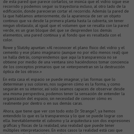
de esta pared que parece cortarlos, se insinúa que el vidrio sigue ese
recorrido y podemos seguir su trayectoria incluso, al otro lado de la
edificación, donde parecieran cortar el recorrido. Además la pared de
la que hablamos anteriormente, da la apariencia de ser un objeto
continuo que va desde la primera planta hasta la cubierta, sin tener
ningun obstaculo, al igual que el volumen que se resalta con la pared
verde, es un gran bloque del que se desprenden los demás
elementos, una pared continua y al fondo que es resaltada con el
color.
Rowe y Slutzky apuntan: «Al reconocer el plano físico del vidrio y el
cemento y ese plano imaginario (aunque no por ello menos real) que
se halla detrás, comprendemos que aqui la transparencia no se
obtiene por medio de una ventana sino haciéndonos tomar conciencia
de los conceptos primarios que se «interpenetran sin la destrucción
óptica de los otros».»
En esta casa el espacio se puede imaginar, y las formas que lo
determinan y sus colores, nos sugieren cómo es la forma, y como
seguirán en su interior, así solo seamos capaces de observar desde
una misma perspectiva, podemos tener la sensación de entender la
organización del espacio, sin necesidad de conocer cómo es
realmente por dentro o en sus demás caras.
Ahora, que tiene que ver con todo esto Dr Strange?, ya hemos
entendido lo que es la transparencia y lo que se puede lograr con
ella. Inevitablemente el cubismo y la arquitectura son dos expresiones
gráficas y físicas de la realidad, una realidad que puede tener
múltiples interpretaciones. En estos casos la realidad está casi que