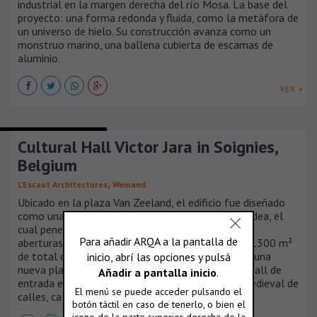
industrial en la margen derecha del río Mosa. La base del
proyecto: una forma redonda y fluida, como la metáfora de
un universo de hielo. Su construcción avanza como un
monstruo marino, una ballena cubierta de escamas de
aluminio.
VER +
EDIFICIOS INDUSTRIALES
Cultural Hall Victor Jara in Soignies,
Belgium
,
L’Escaut Architectures
Weinand
Ubicado en la plaza Van Zeeland, el edificio fue diseñado
como una extensión del espacio público que lo rodea, el
cual penetra en su interior a través de numerosas
aberturas. La planta de la sala ocupa solamente 1300 m²
de total de 2.900 m² de la parcela, dando lugar a una
nueva plaza en el lado este, que se convierte en hall de
entrada exterior y a, su vez, en parte del tejido medieval de
calles, callejuelas y plazas.