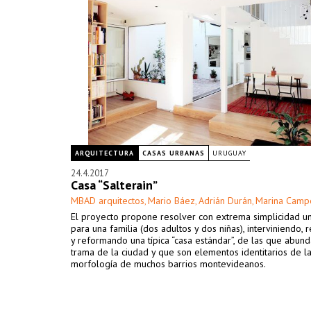
ARQUITECTURA
CASAS URBANAS
URUGUAY
24.4.2017
Casa “Salterain”
MBAD arquitectos
Mario Báez
Adrián Durán
Marina Camp
,
,
,
El proyecto propone resolver con extrema simplicidad u
para una familia (dos adultos y dos niñas), interviniendo,
y reformando una típica “casa estándar”, de las que abund
trama de la ciudad y que son elementos identitarios de l
morfología de muchos barrios montevideanos.