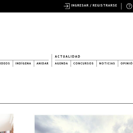
INGRESAR / REGISTRARSE
ACTUALIDAD
IDEOS
INDÍGENA
ANIDAR
AGENDA
CONCURSOS
NOTICIAS
OPINIÓ