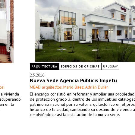
ARQUITECTURA
EDIFICIOS DE OFICINAS
URUGUAY
2.5.2016
Nueva Sede Agencia Publicis Impetu
os
MBAD arquitectos
Mario Báez
Adrián Durán
,
,
na vivienda
El encargo consistió en reformar y ampliar una propiedad
 recuperando
de protección grado 3, dentro de los inmuebles catalog
an en la
patrimonio nacional por su valor arquitectónico en el pro
a
histórico de la ciudad, cambiando su destino de vivienda a 
resolviéndose así la instalación de la nueva sede.