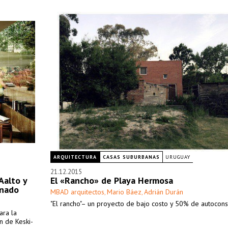
ARQUITECTURA
CASAS SUBURBANAS
URUGUAY
21.12.2015
Aalto y
El «Rancho» de Playa Hermosa
onado
MBAD arquitectos
Mario Báez
Adrián Durán
,
,
"El rancho"– un proyecto de bajo costo y 50% de autocons
ara la
n de Keski-