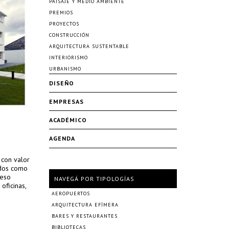
PAISAJE Y MEDIO AMBIENTE
PREMIOS
PROYECTOS
CONSTRUCCIÓN
ARQUITECTURA SUSTENTABLE
INTERIORISMO
URBANISMO
DISEÑO
EMPRESAS
ACADÉMICO
AGENDA
 con valor
ados como
ceso
NAVEGÁ POR TIPOLOGÍAS
oficinas,
AEROPUERTOS
ARQUITECTURA EFÍMERA
BARES Y RESTAURANTES
BIBLIOTECAS