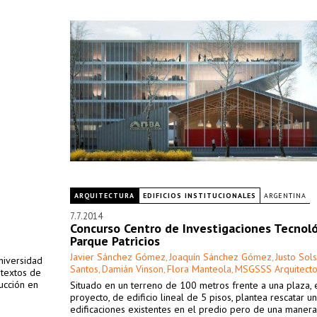
ARQUITECTURA
EDIFICIOS INSTITUCIONALES
ARGENTINA
7.7.2014
Concurso Centro de Investigaciones Tecnoló
Parque Patricios
Javier Sánchez Gómez
Joaquín Sánchez Gómez
Justo Sol
,
,
niversidad
Santos
Damián Vinson
Flora Manteola
MSGSSS Arquitect
,
,
,
 textos de
rucción en
Situado en un terreno de 100 metros frente a una plaza, 
proyecto, de edificio lineal de 5 pisos, plantea rescatar u
edificaciones existentes en el predio pero de una manera