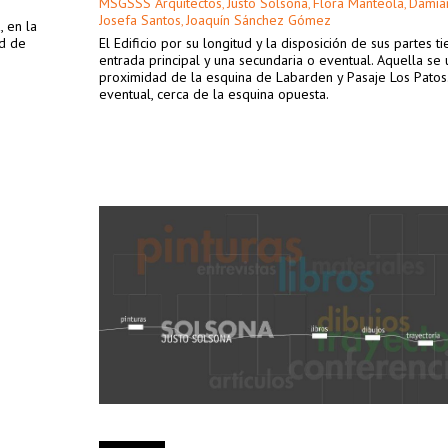
MSGSSS Arquitectos
Justo Solsona
Flora Manteola
Damiá
,
,
,
Josefa Santos
Joaquín Sánchez Gómez
,
, en la
ad de
El Edificio por su longitud y la disposición de sus partes t
entrada principal y una secundaria o eventual. Aquella se 
proximidad de la esquina de Labarden y Pasaje Los Patos
eventual, cerca de la esquina opuesta.