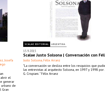
SCALAE EDITORIAL
ARGENTINA
15.9.2015
Scalae Justo Solsona | Conversación con Fél
ez
Josefa
Justo Solsona
Félix Arranz
,
,
iego
"La conversación se desliza entre los resquicios que pudi
las entrevistas al arquitecto Solsona, en 1997 y 1998 por
ran
G. Crispiani. " Félix Arranz
abrir el
de generar
o urbano de
el Gran