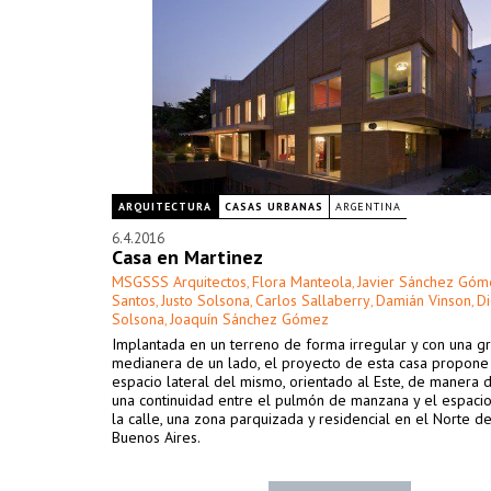
ARQUITECTURA
CASAS URBANAS
ARGENTINA
6.4.2016
Casa en Martinez
MSGSSS Arquitectos
Flora Manteola
Javier Sánchez Góm
,
,
Santos
Justo Solsona
Carlos Sallaberry
Damián Vinson
D
,
,
,
,
Solsona
Joaquín Sánchez Gómez
,
Implantada en un terreno de forma irregular y con una g
medianera de un lado, el proyecto de esta casa propone 
espacio lateral del mismo, orientado al Este, de manera 
una continuidad entre el pulmón de manzana y el espaci
la calle, una zona parquizada y residencial en el Norte d
Buenos Aires.