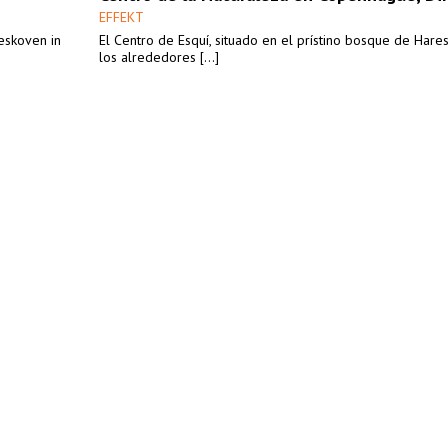
EFFEKT
reskoven in
El Centro de Esquí, situado en el prístino bosque de Hare
los alrededores [...]