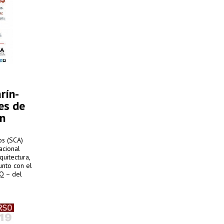
rín-
es de
ón
os (SCA)
acional
quitectura,
unto con el
Q – del