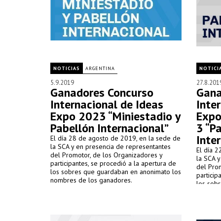
NOTICIAS
ARGENTINA
NOTICI
5.9.2019
27.8.201
Ganadores Concurso
Gana
Internacional de Ideas
Inte
Expo 2023 “Miniestadio y
Expo
Pabellón Internacional”
3 “P
Inte
El día 28 de agosto de 2019, en la sede de
la SCA y en presencia de representantes
El día 
del Promotor, de los Organizadores y
la SCA 
participantes, se procedió a la apertura de
del Pro
los sobres que guardaban en anonimato los
particip
nombres de los ganadores.
los sob
los gan