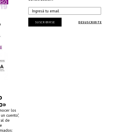
SUSCRIBIRSE
DESUSCRIBITE
o
o»
nocer los
un cuento",
ral de
te
miados: