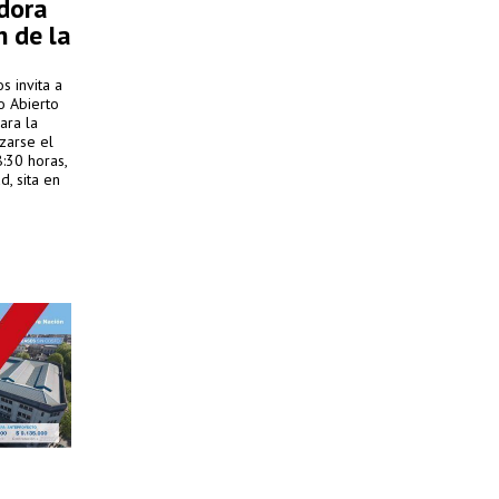
dora
n de la
s invita a
o Abierto
ara la
izarse el
8:30 horas,
d, sita en