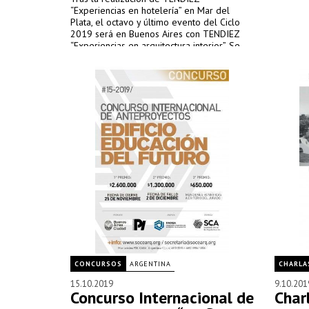
“Experiencias en hotelería” en Mar del
Plata, el octavo y último evento del Ciclo
2019 será en Buenos Aires con TENDIEZ
“Experiencias en arquitectura interior”. Se
realizará en la Sociedad Central de
Arquitectos, co-organizado por la institución.
Compartirán visiones las arquitectas Adriana
Sierchuk y Gabriela Barrionuevo, Viviana
Melamed, Isabel Viboud, Claudia Faena,
Julia Cabral, Adriana Randazzo y los
arquitectos Leonardo Militello y Fernando
Hitzig.
CONCURSOS
ARGENTINA
CHARLA
15.10.2019
9.10.201
Concurso Internacional de
Charl