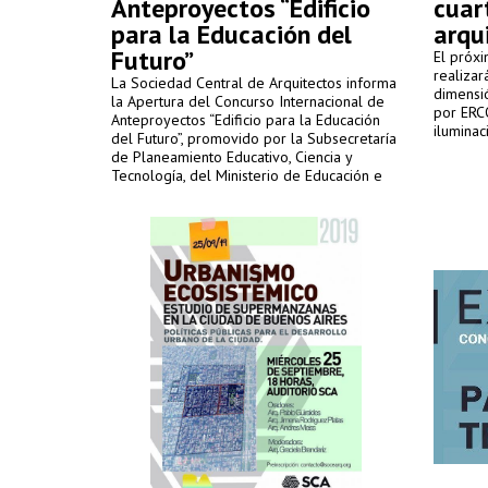
Anteproyectos “Edificio
cuar
para la Educación del
arqu
Futuro”
El próx
realizar
La Sociedad Central de Arquitectos informa
dimensió
la Apertura del Concurso Internacional de
por ERC
Anteproyectos “Edificio para la Educación
iluminac
del Futuro”, promovido por la Subsecretaría
de Planeamiento Educativo, Ciencia y
Tecnología, del Ministerio de Educación e
Innovación del GCBA; organizado por la
Sociedad Central de Arquitectos; y
auspiciado por la Federación Argentina de
Entidades de Arquitectos.