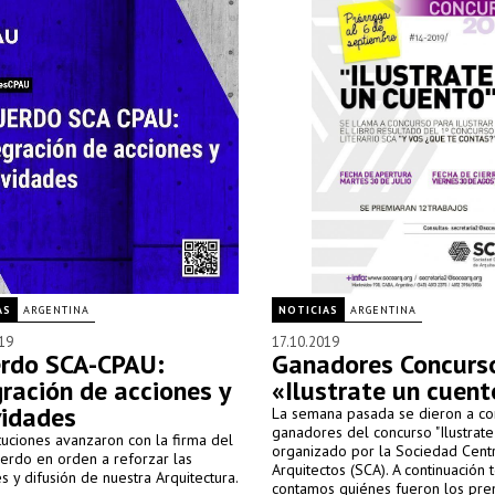
AS
ARGENTINA
NOTICIAS
ARGENTINA
19
17.10.2019
rdo SCA-CPAU:
Ganadores Concurs
gración de acciones y
«Ilustrate un cuent
vidades
La semana pasada se dieron a co
ganadores del concurso "Ilustrate 
ituciones avanzaron con la firma del
organizado por la Sociedad Cent
erdo en orden a reforzar las
Arquitectos (SCA). A continuación 
s y difusión de nuestra Arquitectura.
contamos quiénes fueron los pre