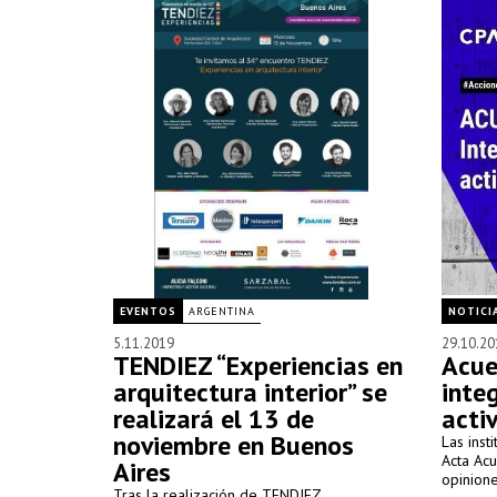
EVENTOS
ARGENTINA
NOTICI
5.11.2019
29.10.20
TENDIEZ “Experiencias en
Acue
arquitectura interior” se
inte
realizará el 13 de
acti
noviembre en Buenos
Las inst
Acta Acu
Aires
opinione
Tras la realización de TENDIEZ