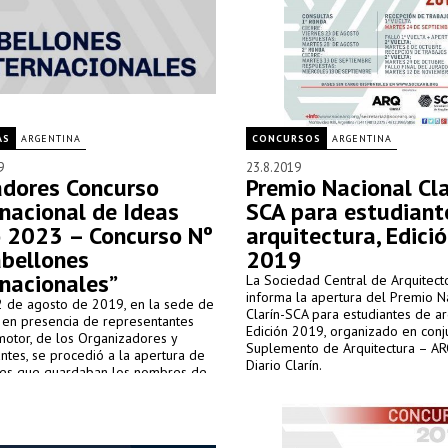
AS
ARGENTINA
CONCURSOS
ARGENTINA
9
23.8.2019
dores Concurso
Premio Nacional Cla
rnacional de Ideas
SCA para estudiant
 2023 – Concurso Nº
arquitectura, Edici
abellones
2019
rnacionales”
La Sociedad Central de Arquitect
informa la apertura del Premio N
22 de agosto de 2019, en la sede de
Clarín-SCA para estudiantes de ar
y en presencia de representantes
Edición 2019, organizado en conj
motor, de los Organizadores y
Suplemento de Arquitectura – AR
antes, se procedió a la apertura de
Diario Clarín.
res que guardaban los nombres de
adores.