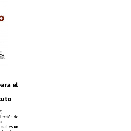
ara el
tuto
A)
elección de
la
 cual es un