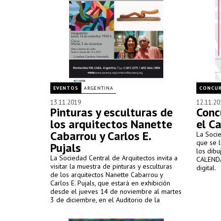
EVENTOS
ARGENTINA
CONCU
13.11.2019
12.11.20
Pinturas y esculturas de
Conc
los arquitectos Nanette
el C
Cabarrou y Carlos E.
La Socie
que se 
Pujals
los dibu
La Sociedad Central de Arquitectos invita a
CALENDA
visitar la muestra de pinturas y esculturas
digital.
de los arquitectos Nanette Cabarrou y
Carlos E. Pujals, que estará en exhibición
desde el jueves 14 de noviembre al martes
3 de diciembre, en el Auditorio de la
entidad, sita en Montevideo 938, C.A.B.A.