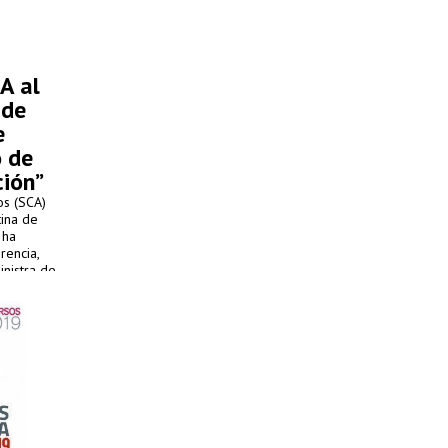
A al
 de
e
o de
ción”
os (SCA)
tina de
 ha
rencia,
inistra de