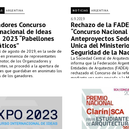
AS
ARGENTINA
NOTICIAS
ARGENTINA
6.9.2019
dores Concurso
Rechazo de la FADE
rnacional de Ideas
“Concurso Nacional
 2023 “Pabellones
Anteproyectos Sed
ticos”
Unica del Ministeri
Seguridad de la Na
28 de agosto de 2019, en la sede de
y en presencia de representantes
La Sociedad Central de Arquitect
motor, de los Organizadores y
informa que la Federación Argen
antes, se procedió a la apertura de
Entidades de Arquitectos (FADEA)
res que guardaban en anonimato los
rechazado el Concurso de la refe
 de los ganadores.
mediante una nota enviada a la M
Seguridad de la Nación.