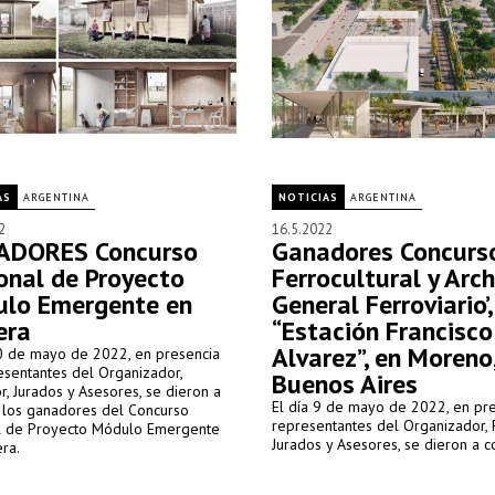
AS
ARGENTINA
NOTICIAS
ARGENTINA
2
16.5.2022
ADORES Concurso
Ganadores Concurso
onal de Proyecto
Ferrocultural y Arch
lo Emergente en
General Ferroviario’,
era
“Estación Francisco
Alvarez”, en Moreno
10 de mayo de 2022, en presencia
esentantes del Organizador,
Buenos Aires
, Jurados y Asesores, se dieron a
El día 9 de mayo de 2022, en pr
 los ganadores del Concurso
representantes del Organizador, 
l de Proyecto Módulo Emergente
Jurados y Asesores, se dieron a c
ra.
ganadores del concurso 'Polo Fer
y Archivo General Ferroviario', “Es