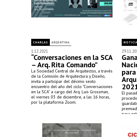
CHARLAS
ARGENTINA
NOTICI
1.12.2021
29.11.20
“Conversaciones en la SCA
Gana
– Arq. Rita Comando”
Naci
para
La Sociedad Central de Arquitectos, a través
de la Comisión de Arquitectura y Diseño,
Arqu
invita a participar del décimo sexto
202
encuentro del año del ciclo “Conversaciones
en la SCA” a cargo del Arq. Luis Grossman,
El pasa
el viernes 03 de diciembre, a las 16 horas,
procedió
por la plataforma Zoom.
guardab
premiad
para est
2021. C