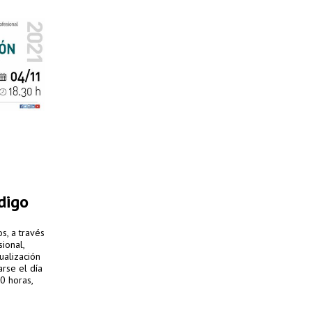
digo
s, a través
ional,
tualización
arse el día
0 horas,