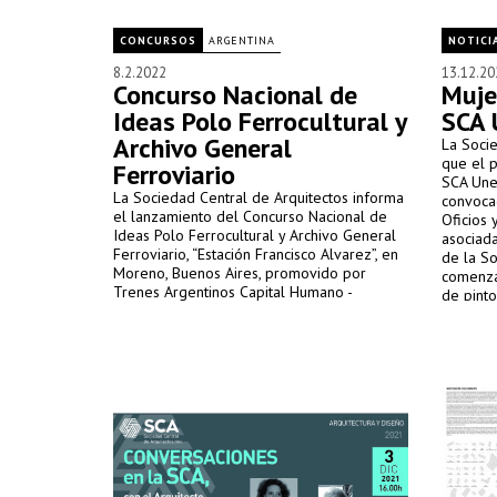
CONCURSOS
ARGENTINA
NOTICI
8.2.2022
13.12.20
Concurso Nacional de
Muje
Ideas Polo Ferrocultural y
SCA 
Archivo General
La Socie
que el 
Ferroviario
SCA Une
La Sociedad Central de Arquitectos informa
convoca
el lanzamiento del Concurso Nacional de
Oficios 
Ideas Polo Ferrocultural y Archivo General
asociad
Ferroviario, “Estación Francisco Alvarez”, en
de la So
Moreno, Buenos Aires, promovido por
comenza
Trenes Argentinos Capital Humano -
de pinto
Desarrollo del Capital Humano Ferroviario
Sociedad Anónima con Participación Estatal
Mayoritaria; organizado por la Sociedad
Central de Arquitectos y el Colegio de
Arquitectos de la provincia de Buenos Aires;
y auspiciado por la Federación Argentina de
Entidades de Arquitectos.