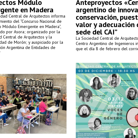
ectos Módulo
Anteproyectos «Ce
gente en Madera
argentino de innova
conservación, pues
dad Central de Arquitectos informa
miento del “Concurso Nacional de
valor y adecuación 
o Módulo Emergente en Madera”,
sede del CAI”
do por Asora; organizado por la
 Central de Arquitectos y la
La Sociedad Central de Arquitecto
dad de Morón; y auspiciado por la
Centro Argentino de Ingenieros 
ión Argentina de Entidades de
que el día 8 de febrero del corri
tos.
presencia de autoridades de am
instituciones, junto con el Jurado y
se procedió a abrir las declaraci
juradas y se otorgaron los premio
menciones a los siguientes equip