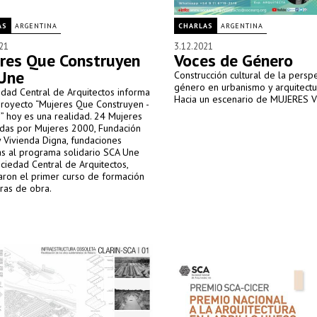
AS
ARGENTINA
CHARLAS
ARGENTINA
21
3.12.2021
res Que Construyen
Voces de Género
Une
Construcción cultural de la persp
género en urbanismo y arquitect
dad Central de Arquitectos informa
Hacia un escenario de MUJERES V
proyecto “Mujeres Que Construyen -
” hoy es una realidad. 24 Mujeres
das por Mujeres 2000, Fundación
y Vivienda Digna, fundaciones
as al programa solidario SCA Une
ciedad Central de Arquitectos,
ron el primer curso de formación
ras de obra.