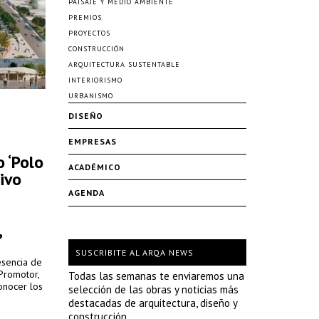
PAISAJE Y MEDIO AMBIENTE
PREMIOS
PROYECTOS
CONSTRUCCIÓN
ARQUITECTURA SUSTENTABLE
INTERIORISMO
URBANISMO
DISEÑO
EMPRESAS
 ‘Polo
ACADÉMICO
ivo
AGENDA
,
SUSCRIBITE AL ARQA NEWS
esencia de
Promotor,
Todas las semanas te enviaremos una
onocer los
selección de las obras y noticias más
rocultural
destacadas de arquitectura, diseño y
tación
construcción.