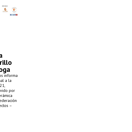
a
illo
roga
os informa
al a la
21,
ovido por
erámica
Federación
ectos –