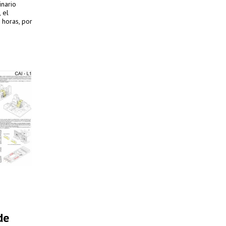
inario
 el
 horas, por
de