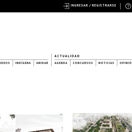
INGRESAR / REGISTRARSE
ACTUALIDAD
IDEOS
INDÍGENA
ANIDAR
AGENDA
CONCURSOS
NOTICIAS
OPINIÓ