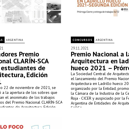
AS
ARGENTINA
CONCURSOS
ARGENTINA
21
29.11.2021
dores Premio
Premio Nacional a l
onal CLARÍN-SCA
Arquitectura en ladr
 estudiantes de
hueco 2021 – Prór
itectura, Edición
La Sociedad Central de Arquitect
el lanzamiento del Premio Nacion
1
Arquitectura en Ladrillo hueco 20
do 22 de noviembre de 2021, se
organizado por la Entidad, prom
 a la apertura de los sobres que
la Cámara de la Industria de la C
an el anonimato de los trabajos
Roja - CICER y auspiciado por la 
os del Premio Nacional CLARÍN-SCA
Argentina de Entidades de Arquit
udiantes de Arquitectura, Edición
FADEA.
onocé a los ganadores: