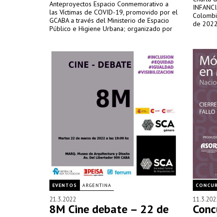
Anteproyectos Espacio Conmemorativo a
INFANCI
las Víctimas de COVID-19, promovido por el
Colombia
GCABA a través del Ministerio de Espacio
de 2022
Público e Higiene Urbana; organizado por
la Sociedad Central de Arquitectos; y
auspiciado por la Federación Argentina de
Entidades de Arquitectos.
EVENTOS
ARGENTINA
CONCU
21.3.2022
11.3.202
8M Cine debate – 22 de
Conc