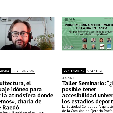
Francisco Alvarez”, en Moreno, B
Aires.
ENCIAS
INTERNACIONAL
CONFERENCIAS
ARGENTINA
4.4.2022
uitectura, el
Taller Seminario: “¿
uaje idóneo para
posible tener
r la atmósfera donde
accesibilidad unive
emos», charla de
los estadios deport
e Raedó
La Sociedad Central de Arquitecto
de la Comisión de Ejercicio Profes
de Jorge Raedó en el webinar