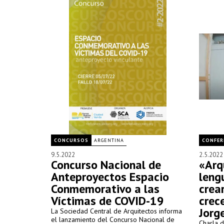
CONCURSOS
ARGENTINA
CONFER
9.5.2022
2.5.2022
Concurso Nacional de
«Arq
Anteproyectos Espacio
leng
Conmemorativo a las
crea
Víctimas de COVID-19
crec
Jorg
La Sociedad Central de Arquitectos informa
el lanzamiento del Concurso Nacional de
Charla 