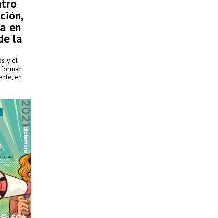
ntro
ción,
ta en
de la
s y el
informan
ente, en
bas
 Asesoría,
ones
s y las
os: