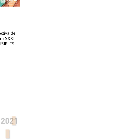
ectiva de
ura SXXI –
ISIBLES.