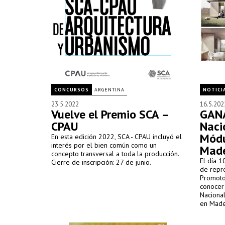
CONCURSOS
ARGENTINA
NOTICI
23.5.2022
16.5.202
Vuelve el Premio SCA –
GAN
CPAU
Naci
Módu
En esta edición 2022, SCA - CPAU incluyó el
interés por el bien común como un
Mad
concepto transversal a toda la producción.
El día 
Cierre de inscripción: 27 de junio.
de repr
Promotor
conocer
Naciona
en Made