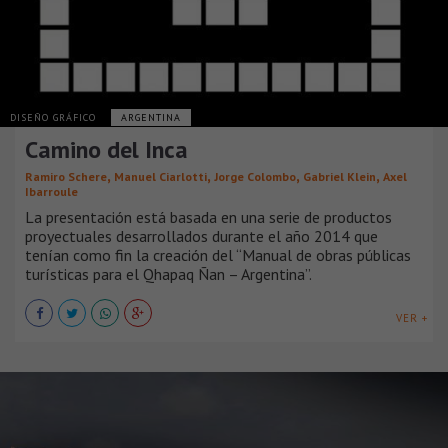
DISEÑO GRÁFICO
ARGENTINA
Camino del Inca
,
,
,
,
Ramiro Schere
Manuel Ciarlotti
Jorge Colombo
Gabriel Klein
Axel
Ibarroule
La presentación está basada en una serie de productos
proyectuales desarrollados durante el año 2014 que
tenían como fin la creación del “Manual de obras públicas
turísticas para el Qhapaq Ñan – Argentina”.
VER +