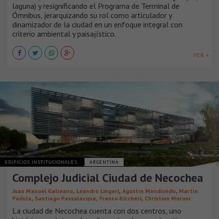
laguna) y resignificando el Programa de Terminal de
Ómnibus, jerarquizando su rol como articulador y
dinamizador de la ciudad en un enfoque integral con
criterio ambiental y paisajístico.
VER +
EDIFICIOS INSTITUCIONALES
ARGENTINA
Complejo Judicial Ciudad de Necochea
,
,
,
Juan Manuel Galleano
Leandro Lingeri
Agustín Mendiondo
Martín
,
,
,
Padula
Santiago Passalacqua
Franco Riccheri
Christian Moroni
La ciudad de Necochea cuenta con dos centros, uno