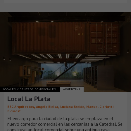
LOCALES Y CENTROS COMERCIALES
ARGENTINA
Local La Plata
,
,
,
BBC Arquitectos
Ángela Bielsa
Luciana Breide
Manuel Ciarlotti
Bidinost
El encargo para la ciudad de la plata se emplaza en el
nuevo corredor comercial en las cercanías a la Catedral. Se
construye un local comercial sobre una antigua casa