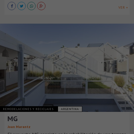
VER +
REMODELACIONES Y RECICLAJES
ARGENTINA
MG
Joan Marantz