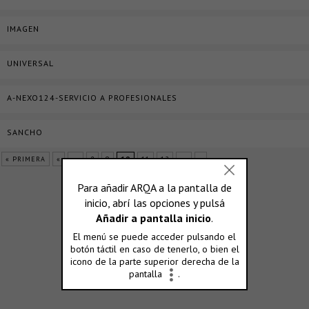
IMAGEN
UNIVERSAL
A-NEXO124-SERVICIO A PROFESIONALES
SANCHO
« PRIMERA
«
...
8
9
10
11
12
...
»