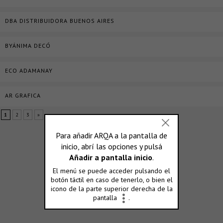
DBA DISTRIBUIDORA BUENOS AIRES
BYÁNIMA DECÓ
ECO ADAMANAY
AR GRAFICA
1
2
3
»