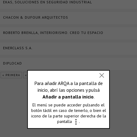
EKAS, SOLUCIONES EN SEGURIDAD INDUSTRIAL
CHACON & DUFOUR ARQUITECTOS
ROBERTO BRENLLA, INTERIORISMO. CREO TU ESPACIO
ENERCLASS S.A.
DIPLOCAD
« PRIMERA
«
...
7
8
9
10
11
...
»