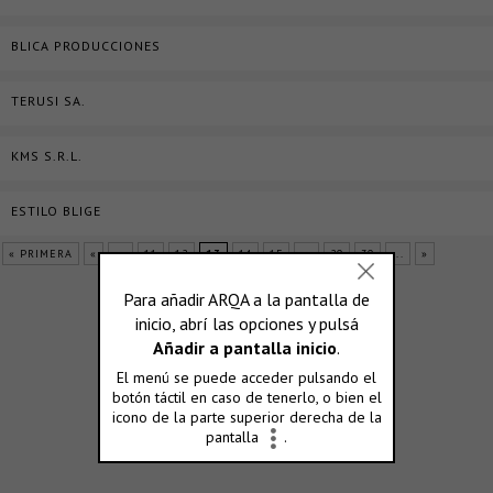
BLICA PRODUCCIONES
TERUSI SA.
KMS S.R.L.
ESTILO BLIGE
« PRIMERA
«
...
11
12
13
14
15
...
20
30
...
»