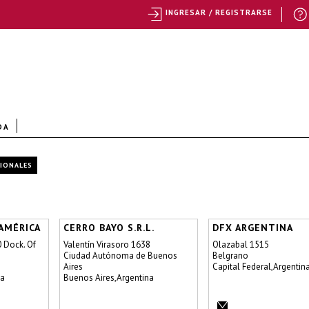
INGRESAR / REGISTRARSE
DA
CIONALES
AMÉRICA
CERRO BAYO S.R.L.
DFX ARGENTINA
0 Dock. Of
Valentín Virasoro 1638
Olazabal 1515
Ciudad Autónoma de Buenos
Belgrano
Aires
Capital Federal,Argentin
na
Buenos Aires,Argentina