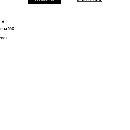
DESUSCRIBIRSE
.A.
ncia 550
enos