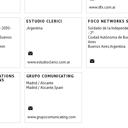
www.dfx.com.ar
ESTUDIO CLERICI
FOCO NETWORKS S
 2030 -
,Argentina
Soldado de la Independe
- 2º
 Buenos
Ciudad Autónoma de Bu
Aires
omm
Buenos Aires,Argentina
www.estudioclerici.com.ar
ATIONS
GRUPO COMUNICATING
NS
Madrid / Alicante
Madrid / Alicante,Spain
www.grupocomunicating.com