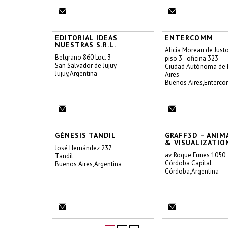
EDITORIAL IDEAS
ENTERCOMM
NUESTRAS S.R.L.
Alicia Moreau de Justo
Belgrano 860 Loc. 3
piso 3 - oficina 323
San Salvador de Jujuy
Ciudad Autónoma de
Jujuy,Argentina
Aires
Buenos Aires,Enterc
GÉNESIS TANDIL
GRAFF3D – ANIM
& VISUALIZATIO
José Hernández 237
av. Roque Funes 1050
Tandil
Córdoba Capital
Buenos Aires,Argentina
Córdoba,Argentina