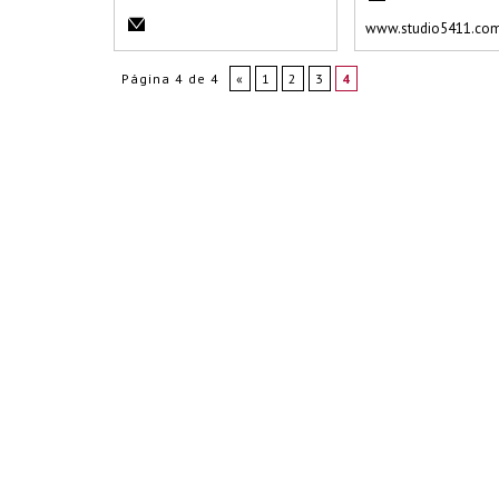
www.studio5411.com
Página 4 de 4
«
1
2
3
4