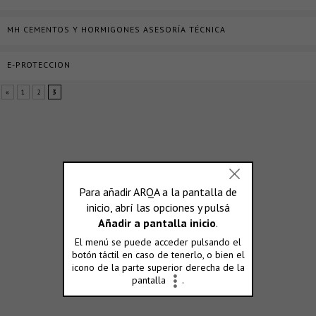
MH CEMENTOS Y HORMIGONES ASESORÍA TÉCNICA
E-PROTECCION
«
1
2
3