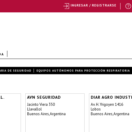
INGRESAR / REGISTRARSE
DA
ARIA DE SEGURIDAD
EQUIPOS AUTÓNOMOS PARA PROTECCIÓN RESPIRATORIA
L.
AVN SEGURIDAD
DIAR AGRO INDUST
Jacinto Viera 350
Av. H. Yrigoyen 1416
Llavallol
Lobos
Buenos Aires,Argentina
Buenos Aires,Argentina