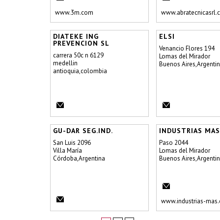
www.3m.com
www.abratecnicasrl.
DIATEKE ING
ELSI
PREVENCION SL
Venancio Flores 194
carrera 50c n 6129
Lomas del Mirador
medellin
Buenos Aires,Argenti
antioquia,colombia
GU-DAR SEG.IND.
INDUSTRIAS MAS 
San Luis 2096
Paso 2044
Villa María
Lomas del Mirador
Córdoba,Argentina
Buenos Aires,Argenti
www.industrias-mas.