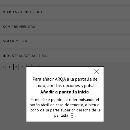
DIAR AGRO INDUSTRIA
SCM PROVEEDORA
SOLCRIME S.R.L.
INDUSTRIA ACTUAL S.R.L.
«
1
2
3
4
5
»