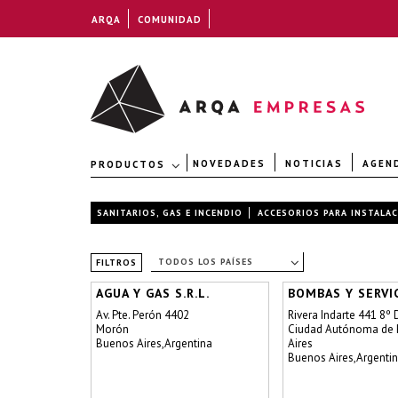
ARQA
COMUNIDAD
NOVEDADES
NOTICIAS
AGEN
PRODUCTOS
SANITARIOS, GAS E INCENDIO
ACCESORIOS PARA INSTALAC
TODOS LOS PAÍSES
FILTROS
AGUA Y GAS S.R.L.
BOMBAS Y SERVI
Av. Pte. Perón 4402
Rivera Indarte 441 8º 
Morón
Ciudad Autónoma de
Buenos Aires,Argentina
Aires
Buenos Aires,Argenti