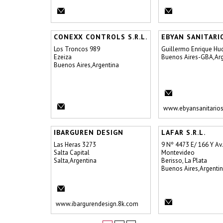
CONEXX CONTROLS S.R.L.
EBYAN SANITARI
Los Troncos 989
Guillermo Enrique Hu
Ezeiza
Buenos Aires-GBA,Arg
Buenos Aires,Argentina
www.ebyansanitarios
IBARGUREN DESIGN
LAFAR S.R.L.
Las Heras 3273
9 Nº 4473 E/ 166 Y Av.
Salta Capital
Montevideo
Salta,Argentina
Berisso, La Plata
Buenos Aires,Argenti
www.ibargurendesign.8k.com