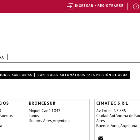
INGRESAR / REGISTRARSE
DA
IONES SANITARIAS
CONTROLES AUTOMÁTICOS PARA PRESIÓN DE AGUA
CIOS
BRONCESUR
CIMATEC S.R.L.
D
Miguel Cané 1042
Av. Forest Nº 835
 Buenos
Lanús
Ciudad Autónoma de Bu
Buenos Aires,Argentina
Aires
na
Buenos Aires,Argentina