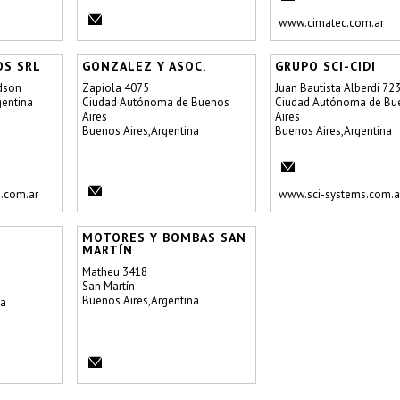
www.cimatec.com.ar
OS SRL
GONZALEZ Y ASOC.
GRUPO SCI-CIDI
dson
Zapiola 4075
Juan Bautista Alberdi 72
entina
Ciudad Autónoma de Buenos
Ciudad Autónoma de Bu
Aires
Aires
Buenos Aires,Argentina
Buenos Aires,Argentina
.com.ar
www.sci-systems.com.a
MOTORES Y BOMBAS SAN
MARTÍN
Matheu 3418
San Martín
Buenos Aires,Argentina
na