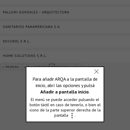
PALLONI GONZALEZ – ARQUITECTURA
SANITARIOS PANAMERICANA S.A.
KOCUDEL S.R.L.
HOME SOLUTIONS S.R.L.
« PRIMERA
«
...
2
3
4
5
6
...
»