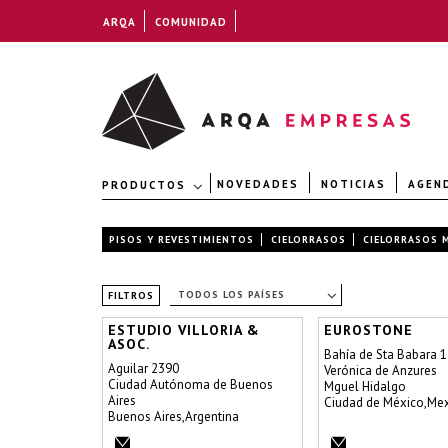
ARQA
COMUNIDAD
NOVEDADES
NOTICIAS
AGEN
PRODUCTOS
PISOS Y REVESTIMIENTOS
CIELORRASOS
CIELORRASOS 
TODOS LOS PAÍSES
FILTROS
ESTUDIO VILLORIA &
EUROSTONE
ASOC.
Bahía de Sta Babara 1
Aguilar 2390
Verónica de Anzures
Ciudad Autónoma de Buenos
Mguel Hidalgo
Aires
Ciudad de México,Me
Buenos Aires,Argentina