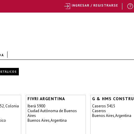
INGRESAR / REGISTRARSE
DA
METÁLICOS
FIVRI ARGENTINA
G & HMS CONSTRU
52, Colonia
Iberá 5900
Caseros 3415
Ciudad Autónoma de Buenos
Caseros
Aires
Buenos Aires,Argentina
xico
Buenos Aires,Argentina