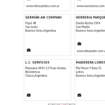
www.infosueldos.com.ar
www.eurostone.com
GERMÁN AN COMPANI
HERRERIA PARQUE
Pujol 48
Dardo Rocha 1954
San Justo
San Martín
Buenos Aires,Argentina
Buenos Aires,Argenti
www.delanden.com.
L.C. SERVICIOS
MADERERA LOBO
Manzana 44 Pc 12 Pcias Unidas
Pte Peron Y Ruta 51
Resistencia
Lobos
Chaco,Argentina
Buenos Aires,Argenti