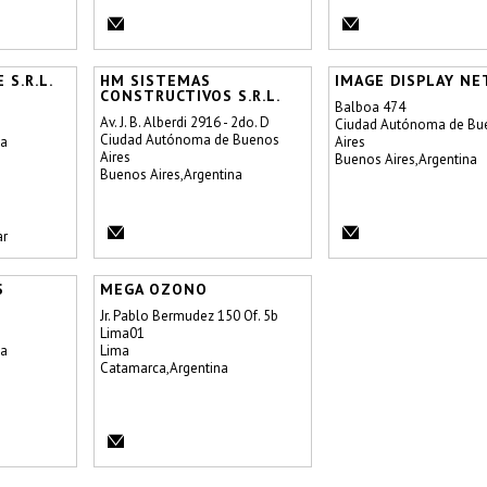
 S.R.L.
HM SISTEMAS
IMAGE DISPLAY N
CONSTRUCTIVOS S.R.L.
Balboa 474
Av. J. B. Alberdi 2916 - 2do. D
Ciudad Autónoma de Bu
Ciudad Autónoma de Buenos
na
Aires
Aires
Buenos Aires,Argentina
Buenos Aires,Argentina
ar
S
MEGA OZONO
Jr. Pablo Bermudez 150 Of. 5b
Lima01
na
Lima
Catamarca,Argentina