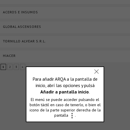
ACEROS E INSUMOS
GLOBAL ASCENSORES
TORNILLO ALVEAR S.R.L.
HIACER
1
2
3
»