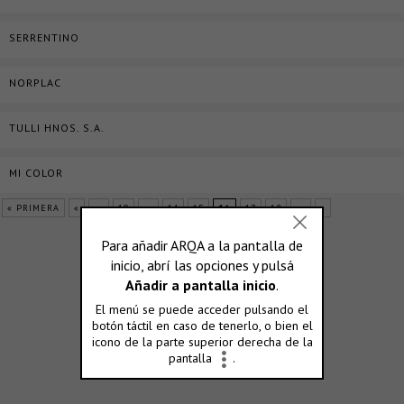
SERRENTINO
NORPLAC
TULLI HNOS. S.A.
MI COLOR
« PRIMERA
«
...
10
...
14
15
16
17
18
...
»