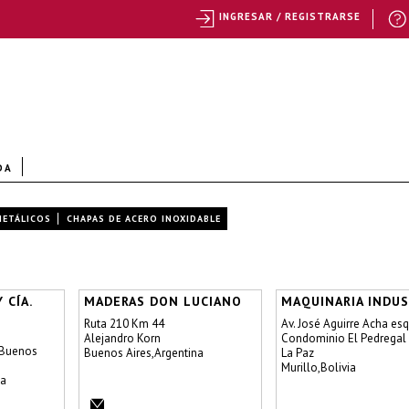
INGRESAR / REGISTRARSE
DA
METÁLICOS
CHAPAS DE ACERO INOXIDABLE
 CÍA.
MADERAS DON LUCIANO
MAQUINARIA INDUS
Ruta 210 Km 44
Av. José Aguirre Acha esq
Alejandro Korn
Condominio El Pedregal
 Buenos
Buenos Aires,Argentina
La Paz
Murillo,Bolivia
na