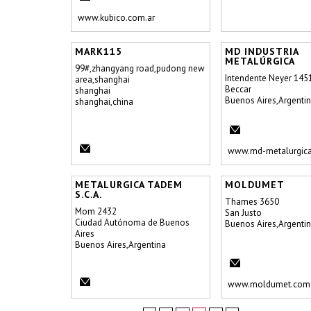
www.kubico.com.ar
MARK115
MD INDUSTRIA
METALÚRGICA
99#,zhangyang road,pudong new
Intendente Neyer 145
area,shanghai
Beccar
shanghai
Buenos Aires,Argenti
shanghai,china
www.md-metalurgica
METALURGICA TADEM
MOLDUMET
S.C.A.
Thames 3650
Mom 2432
San Justo
Ciudad Autónoma de Buenos
Buenos Aires,Argenti
Aires
Buenos Aires,Argentina
www.moldumet.com