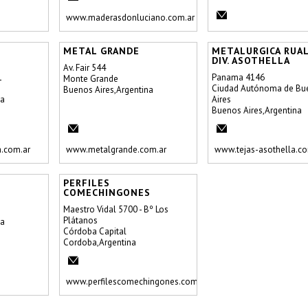
www.maderasdonluciano.com.ar
METAL GRANDE
METALURGICA RUAL
DIV. ASOTHELLA
Av. Fair 544
1
Panama 4146
Monte Grande
Ciudad Autónoma de Bu
Buenos Aires,Argentina
na
Aires
Buenos Aires,Argentina
.com.ar
www.metalgrande.com.ar
www.tejas-asothella.c
PERFILES
COMECHINGONES
Maestro Vidal 5700 - Bº Los
Plátanos
na
Córdoba Capital
Cordoba,Argentina
www.perfilescomechingones.com