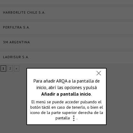
HARBORLITE CHILE S.A.
PERFILTRA S.A.
3M ARGENTINA
LADRISUR S.A.
1
2
»