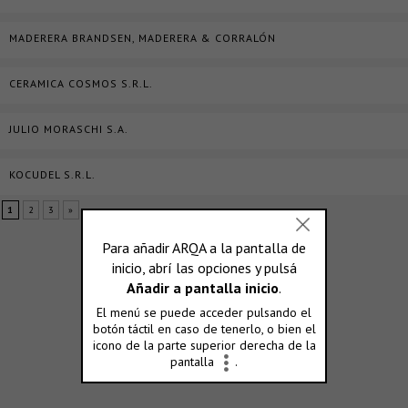
MADERERA BRANDSEN, MADERERA & CORRALÓN
CERAMICA COSMOS S.R.L.
JULIO MORASCHI S.A.
KOCUDEL S.R.L.
1
2
3
»