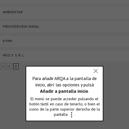
AMBIENTAR
PROVEEDURIA NAVAL
KYME
NEO 5 S.R.L.
«
1
2