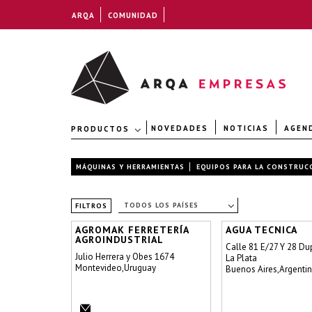
ARQA
COMUNIDAD
NOVEDADES
NOTICIAS
AGEN
PRODUCTOS
MÁQUINAS Y HERRAMIENTAS
EQUIPOS PARA LA CONSTRUC
TODOS LOS PAÍSES
FILTROS
AGROMAK FERRETERÍA
AGUA TECNICA
AGROINDUSTRIAL
Calle 81 E/27 Y 28 Du
Julio Herrera y Obes 1674
La Plata
Montevideo,Uruguay
Buenos Aires,Argenti