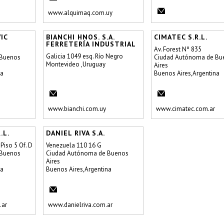
www.alquimaq.com.uy
IC
BIANCHI HNOS. S.A.
CIMATEC S.R.L.
FERRETERÍA INDUSTRIAL
Av. Forest Nº 835
Galicia 1049 esq. Río Negro
 Buenos
Ciudad Autónoma de Bu
Montevideo ,Uruguay
Aires
na
Buenos Aires,Argentina
www.bianchi.com.uy
www.cimatec.com.ar
.L.
DANIEL RIVA S.A.
Piso 5 Of. D
Venezuela 110 16 G
 Buenos
Ciudad Autónoma de Buenos
Aires
na
Buenos Aires,Argentina
.ar
www.danielriva.com.ar