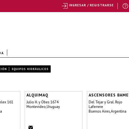
INGRESAR / REGISTRARSE
DA
CIÓN
EQUIPOS HIDRÁULICOS
ALQUIMAQ
ASCENSORES BAME
plex 161
Julio H. y Obes 1674
Del Tejar y Gral. Rojo
Montevideo,Uruguay
Laferrere
na
Buenos Aires,Argentina