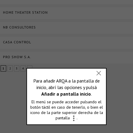
HOME THEATER STATION
NB CONSULTORES
CASA CONTROL
PRO SHOW S.A.
1
2
3
4
»