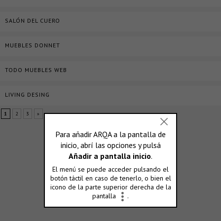
SALÓN DEL CUERO
MUEBLES DONNET
TODO MUEBLES WEB
LIVING DESING
1
2
3
»