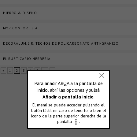
HIERRO & DISEÑO
MYP CONFORT S.A.
DECORALUM.E.R. TECHOS DE POLICARBONATO ANTI-GRANIZO
EL RUSTICARIO HERRERÍA
«
1
2
3
4
5
...
»