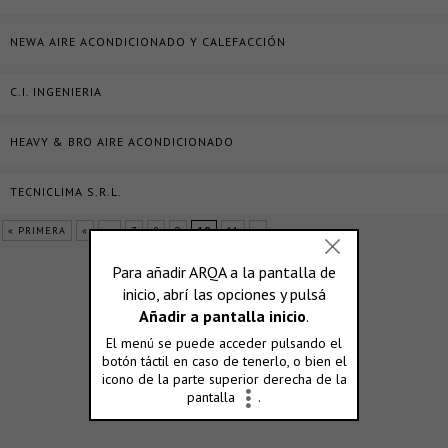
NEWA AIRE ACONDICIONADO Y CALEFACCIÓN
C.I. INGENIERIA
HEAVY & BRO AIRE ACONDICIONADO
TECNICLIMA S.R.L.
« PRIMERA
«
...
7
8
9
10
11
»