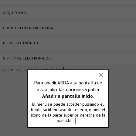
ARQUIDOMO
GRUPO CLIMAX ARGENTINA
D’FIX ELECTRÓNICA
SISTEMAS ELECTRONICOS
« PRIMERA
«
...
2
3
4
5
6
»