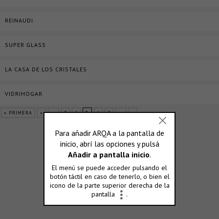
REINAUDI
SUPER GLASS
LA CASA DE LOS CRISTALES
VIDRIHOGAR
« PRIMERA
«
...
3
4
5
6
7
...
»