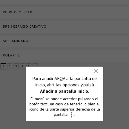
VIDRIOS MERCEDES
BRS | ESPACIO CREATIVO
SPSLAMINADOS
POLARFIL
1
2
3
4
5
»